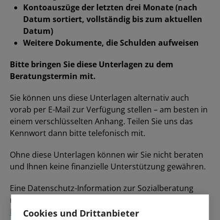
Kontoauszüge der letzten drei Monate (nach
Datum sortiert, vollständig bis zum aktuellen
Datum)
Weitere Dokumente, die Schulden aufweisen
Bitte bringen Sie diese Unterlagen zu dem
Beratungstermin mit.
Sie können uns diese Unterlagen alternativ auch
vorab per E-Mail zur Verfügung stellen – am besten in
einem verschlüsselten Anhang. Teilen Sie uns das
Kennwort dann bitte telefonisch mit.
Ohne diese Unterlagen können wir Sie nicht beraten
und Ihnen keine finanzielle Unterstützung gewähren.
Eine Datenschutz-Information zur Sozialberatung
nach § 15 KDG finden Sie hier:
Datenschutzinformation (2. Seite)
Cookies und Drittanbieter