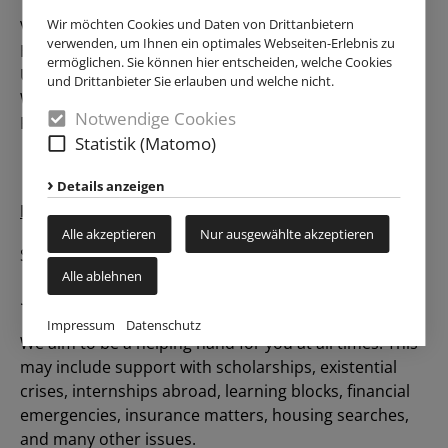
Wir möchten Cookies und Daten von Drittanbietern
Vor allem ausländische Studierende erhalten auf der
verwenden, um Ihnen ein optimales Webseiten-Erlebnis zu
Homepage des International Student Affairs (ISA) der
ermöglichen. Sie können hier entscheiden, welche Cookies
Uni wertvolle Tipps und Informationen für z.B.
und Drittanbieter Sie erlauben und welche nicht.
Wohnungssuche, Krankenversicherungen,
Notwendige Cookies
Finanzprobleme.
Statistik (Matomo)
Details anzeigen
In English
Alle akzeptieren
Nur ausgewählte akzeptieren
Social Counselling and Financial Assistance
Alle ablehnen
Social Counselling
Impressum
Datenschutz
We aim to be a helping hand for you at all times. This
may include support with scholarships, existential
crises, internships abroad, learning blocks, financial
emergencies, insurance matters, housing searches,
and many other issues.