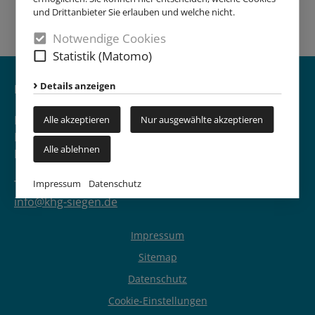
und Drittanbieter Sie erlauben und welche nicht.
Notwendige Cookies
Statistik (Matomo)
Details anzeigen
Kontakt
KHG Siegen
Alle akzeptieren
Nur ausgewählte akzeptieren
Bahnhofstraße 3
Alle ablehnen
D-57072 Siegen
Tel. 0271 - 25 00 86 32
Impressum
Datenschutz
info@khg-siegen.de
Impressum
Sitemap
Datenschutz
Cookie-Einstellungen