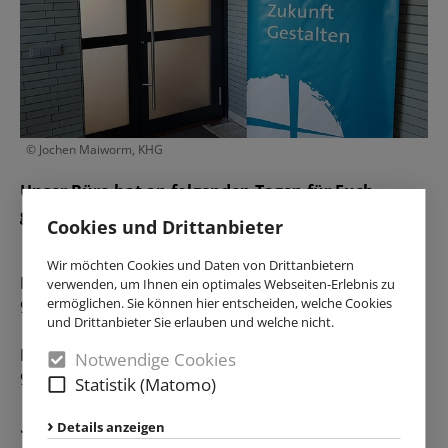
© Jochen Maiworm, KHG
Unser Büro hat an folgenden Tagen für Euch
geöffnet:
Cookies und Drittanbieter
Wir möchten Cookies und Daten von Drittanbietern
Montag - Donnerstag
:
verwenden, um Ihnen ein optimales Webseiten-Erlebnis zu
ermöglichen. Sie können hier entscheiden, welche Cookies
9:00 Uhr - 12:00 Uhr; 13:00 Uhr - 15:00 Uhr
und Drittanbieter Sie erlauben und welche nicht.
Freitag
:
Notwendige Cookies
9:00 Uhr - 12:00 Uhr
Statistik (Matomo)
...und nach vorheriger Absprache :)
Details anzeigen